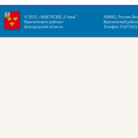
© 2025, «МЦСПСИД „Семья“
309882, Россия, Бе
Красненского района»
Красненский район, 
Белгородской области
Телефон: 8 (47262)