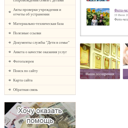
сопровождения семей с детьми
Акты проверки учреждения и
Фото-че
отчеты об устранении
19 Июля 20
Фото-чел
Материально-техническая база
Полезные ссылки
Документы службы "Дети в семье"
Анкета о качестве оказания услуг
Фотогалерея
Поиск по сайту
Наши поощрения
Карта сайта
Обратная связь