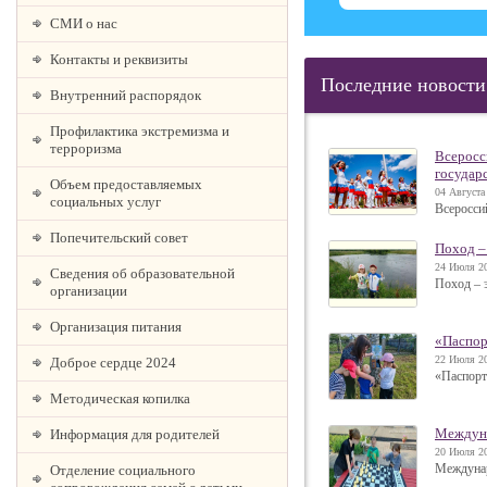
СМИ о нас
Контакты и реквизиты
Последние новости
Внутренний распорядок
Профилактика экстремизма и
терроризма
Всеросс
государ
Объем предоставляемых
04 Августа
социальных услуг
Всеросси
Попечительский совет
Поход –
24 Июля 20
Сведения об образовательной
Поход – 
организации
Организация питания
«Паспор
22 Июля 20
Доброе сердце 2024
«Паспорт
Методическая копилка
Междун
Информация для родителей
20 Июля 20
Междуна
Отделение социального