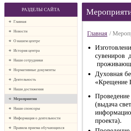
РАЗДЕЛЫ САЙТА
Мероприят
Главная
Новости
Главная
/ Мероп
О нашем центре
Изготовлени
История центра
сувениров д
Наши сотрудники
проживающи
Нормативные документы
Духовная бе
Деятельность
«Крещение 
Наши достижения
Проведение 
Мероприятия
(выдача све
Наши спонсоры
информацион
Информация о деятельности
проекта).
Правила приема обучающихся
Проведение 