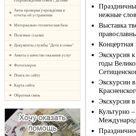
сопровождения семей с детьми
Праздничный
Акты проверки учреждения и
нежные слов
отчеты об устранении
Выставка тв
Материально-техническая база
православны
Полезные ссылки
Концертная 
Документы службы "Дети в семье"
Экскурсия к
Анкета о качестве оказания услуг
годы Велико
Фотогалерея
Сетищенског
Поиск по сайту
Экскурсии в
Карта сайта
Красненског
Обратная связь
Экскурсия в
Культурно –
Международ
Праздничное