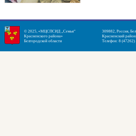
© 2025, «МЦСПСИД „Семья“
309882, Россия, Бе
Красненского района»
Красненский район, 
Белгородской области
Телефон: 8 (47262)