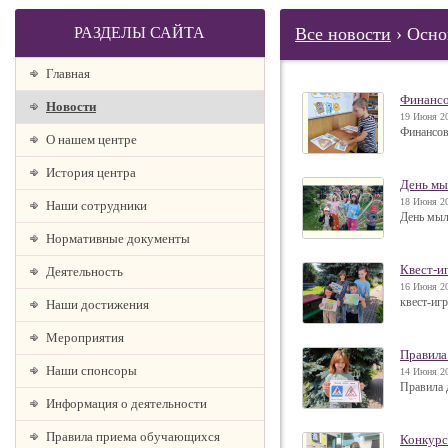
РАЗДЕЛЫ САЙТА
Все новости
› Осно
Главная
Финансо
Новости
19 Июня 20
Финансов
О нашем центре
История центра
День мы
18 Июня 20
Наши сотрудники
День мыл
Нормативные документы
Квест-и
Деятельность
16 Июня 20
квест-иг
Наши достижения
Мероприятия
Правила
Наши спонсоры
14 Июня 20
Правила 
Информация о деятельности
Правила приема обучающихся
Конкурс