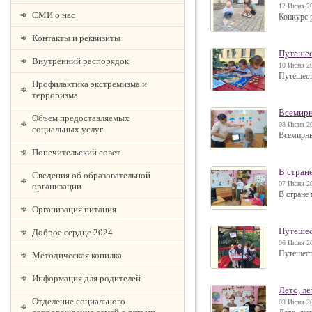
12 Июня 20
СМИ о нас
Конкурс 
Контакты и реквизиты
Путешес
Внутренний распорядок
10 Июня 20
Путешест
Профилактика экстремизма и
терроризма
Всемирн
Объем предоставляемых
08 Июня 20
социальных услуг
Всемирны
Попечительский совет
В стран
Сведения об образовательной
07 Июня 20
организации
В стране
Организация питания
Путешес
Доброе сердце 2024
06 Июня 20
Путешест
Методическая копилка
Информация для родителей
Лето, л
Отделение социального
03 Июня 20