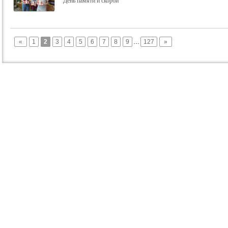
День памяти и скорби
«
1
2
3
4
5
6
7
8
9
…
127
»