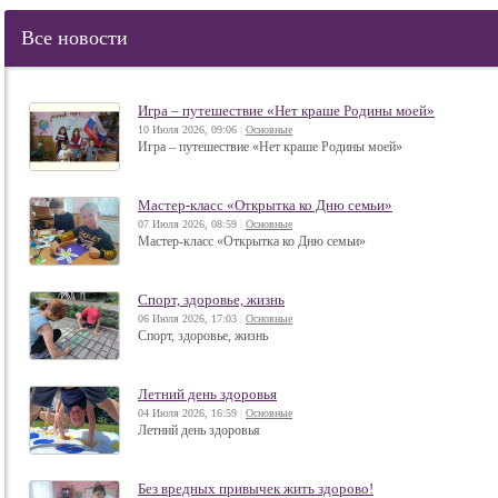
Все новости
Игра – путешествие «Нет краше Родины моей»
10 Июля 2026, 09:06
|
Основные
Игра – путешествие «Нет краше Родины моей»
Мастер‑класс «Открытка ко Дню семьи»
07 Июля 2026, 08:59
|
Основные
Мастер‑класс «Открытка ко Дню семьи»
Спорт, здоровье, жизнь
06 Июля 2026, 17:03
|
Основные
Спорт, здоровье, жизнь
Летний день здоровья
04 Июля 2026, 16:59
|
Основные
Летний день здоровья
Без вредных привычек жить здорово!