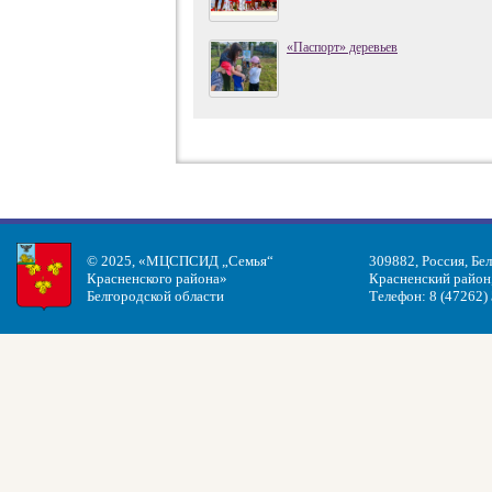
«Паспорт» деревьев
© 2025, «МЦСПСИД „Семья“
309882, Россия, Бе
Красненского района»
Красненский район, 
Белгородской области
Телефон: 8 (47262)