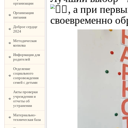
организации
, а при перв
Организация
своевременно об
питания
Доброе сердце
2024
Методическая
копилка
Информация для
родителей
Отделение
социального
сопровождения
семей с детьми
Акты проверки
учреждения и
отчеты об
устранении
Материально-
техническая база