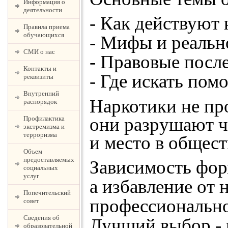
Информация о
деятельности
- Как действуют
Правила приема
обучающихся
- Мифы и реаль
СМИ о нас
- Правовые посл
Контакты и
- Где искать по
реквизиты
Внутренний
Наркотики не пр
распорядок
они разрушают че
Профилактика
экстремизма и
терроризма
и место в общес
Объем
предоставляемых
Зависимость фо
социальных
услуг
а избавление от 
Попечительский
профессиональн
совет
Сведения об
Лучший выбор - 
образовательной