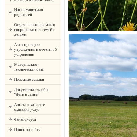
Информация для
родителей
Отделение социального
сопровождения семей с
детьми
Акты проверки
учреждения и отчеты об
устранении
Материально-
техническая база
Полезные ссылки
Документы службы
"Дети в семье"
Анкета о качестве
оказания услуг
Фотогалерея
Поиск по сайту