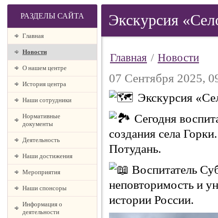
РАЗДЕЛЫ САЙТА
Экскурсия «Село
Главная
Новости
Главная
/
Новости
О нашем центре
07 Сентября 2025, 0
История центра
Экскурсия «Сел
Наши сотрудники
Сегодня воспит
Нормативные
документы
создания села Горки
Деятельность
Потудань.
Наши достижения
Воспитатель Суб
Мероприятия
неповторимость и ун
Наши спонсоры
истории России.
Информация о
деятельности