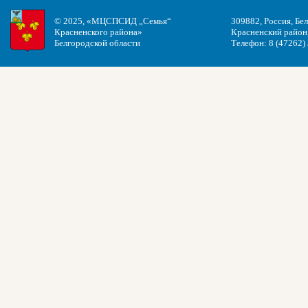
© 2025, «МЦСПСИД „Семья“
309882, Россия, Бе
Красненского района»
Красненский район, 
Белгородской области
Телефон: 8 (47262)