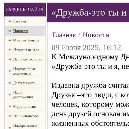
РАЗДЕЛЫ САЙТА
«Дружба-это ты и 
Главная
Новости
Главная
/
Новости
О нашем центре
09 Июня 2025, 16:12
История центра
К Международному Дню
Наши сотрудники
«Дружба-это ты и я, н
Нормативные
документы
Деятельность
Издавна дружба считал
Наши
Друзья –это люди, с к
достижения
человек, которому мо
Мероприятия
день друзей основан и
Наши спонсоры
жизненных обстоятель
Информация о