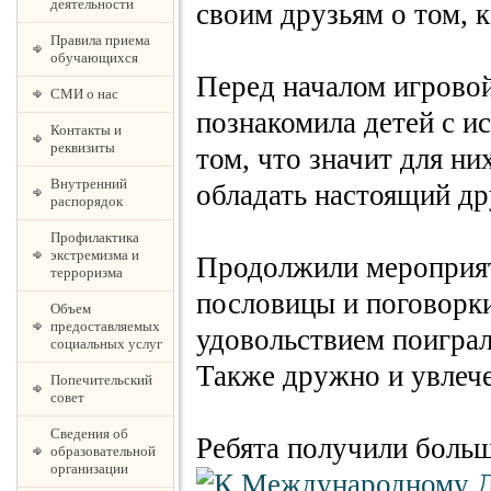
деятельности
своим друзьям о том, к
Правила приема
обучающихся
Перед началом игровой
СМИ о нас
познакомила детей с и
Контакты и
реквизиты
том, что значит для н
Внутренний
обладать настоящий др
распорядок
Профилактика
экстремизма и
Продолжили мероприят
терроризма
пословицы и поговорки
Объем
предоставляемых
удовольствием поиграли
социальных услуг
Также дружно и увлеч
Попечительский
совет
Сведения об
Ребята получили больш
образовательной
организации